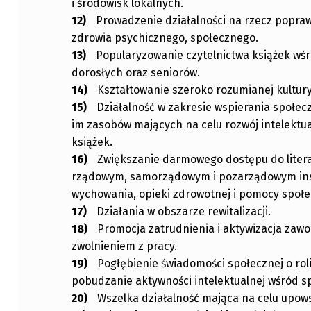
i środowisk lokalnych.
Prowadzenie działalności na rzecz poprawy
zdrowia psychicznego, społecznego.
Popularyzowanie czytelnictwa książek wśr
dorosłych oraz seniorów.
Kształtowanie szeroko rozumianej kultury
Działalność w zakresie wspierania społe
im zasobów mających na celu rozwój intelektua
książek.
Zwiększanie darmowego dostępu do litera
rządowym, samorządowym i pozarządowym insty
wychowania, opieki zdrowotnej i pomocy społe
Działania w obszarze rewitalizacji.
Promocja zatrudnienia i aktywizacja zaw
zwolnieniem z pracy.
Pogłębienie świadomości społecznej o rol
pobudzanie aktywności intelektualnej wśród s
Wszelka działalność mająca na celu upowsz