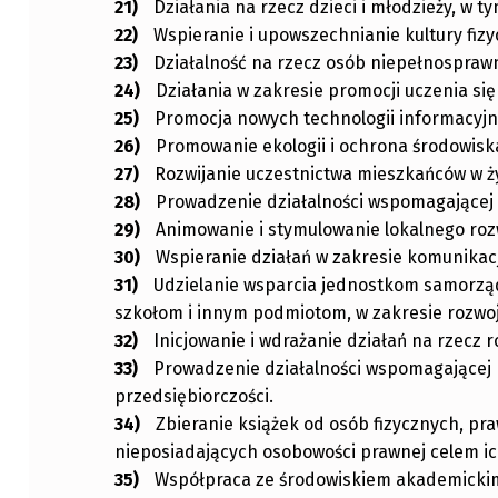
Działania na rzecz dzieci i młodzieży, w t
Wspieranie i upowszechnianie kultury fizy
Działalność na rzecz osób niepełnospraw
Działania w zakresie promocji uczenia się 
Promocja nowych technologii informacyjny
Promowanie ekologii i ochrona środowisk
Rozwijanie uczestnictwa mieszkańców w ż
Prowadzenie działalności wspomagającej r
Animowanie i stymulowanie lokalnego roz
Wspieranie działań w zakresie komunikacj
Udzielanie wsparcia jednostkom samorząd
szkołom i innym podmiotom, w zakresie rozwoj
Inicjowanie i wdrażanie działań na rzecz 
Prowadzenie działalności wspomagającej 
przedsiębiorczości.
Zbieranie książek od osób fizycznych, pr
nieposiadających osobowości prawnej celem ic
Współpraca ze środowiskiem akademickim,