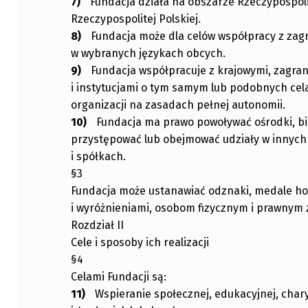
Fundacja działa na obszarze Rzeczypospolit
Rzeczypospolitej Polskiej.
Fundacja może dla celów współpracy z zag
w wybranych językach obcych.
Fundacja współpracuje z krajowymi, zagra
i instytucjami o tym samym lub podobnych cel
organizacji na zasadach pełnej autonomii.
Fundacja ma prawo powoływać ośrodki, biura
przystępować lub obejmować udziały w innych 
i spółkach.
§3
Fundacja może ustanawiać odznaki, medale ho
i wyróżnieniami, osobom fizycznym i prawnym 
Rozdział II
Cele i sposoby ich realizacji
§4
Celami Fundacji są:
Wspieranie społecznej, edukacyjnej, char